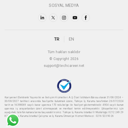
SOSYAL MEDYA
TR
EN
Tüm hakları saklıdır
© Copyright 2026
support@techcareer.net
Kariyer.net Elektronik Yayıncılık ve İletişim Hizmetleri A.Ş. Özel İstihdam Bürosu olarak 31/08/2024 –
30/08/2027 tarihleri arasında faaliyette bulunmak üzere, Türkiye İş Kurumu tarafından 26/07/2024
tarih ve 16398069 sayılı karar uyarınca 170 nolu belge ile faaliyet göstermektedir. 4904 sayılı kanun
uyarınca iş arayanlardan ücret alınmayacak ve menfaat temin edilmeyecektir. Şikayetleriniz için
aşağıdaki telefon numaralarına başvurabilirsiniz. Türkiye İş Kurumu İstanbul İl Müdürlüğü: 0212 249 29
87 Türkiye iş Kurumu İstanbul Çalışma ve İş Kurumu Ümraniye Hizmet Merkezi : 0216 523 90 26