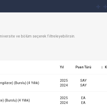
iversite ve bölüm seçerek filtreleyebilirsin.
Yıl
Puan Türü
K
2025
SAY
gilizce) (Burslu) (4 Yıllık)
2024
SAY
2025
EA
e) (Burslu) (4 Yıllık)
2024
EA