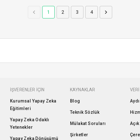
1
2
3
4
İŞVERENLER İÇİN
KAYNAKLAR
VERİ
Kurumsal Yapay Zeka
Blog
Aydı
Eğitimleri
Teknik Sözlük
Hizm
Yapay Zeka Odaklı
Mülakat Soruları
Açık
Yetenekler
Şirketler
Çere
Yapay Zeka Dönüşümü