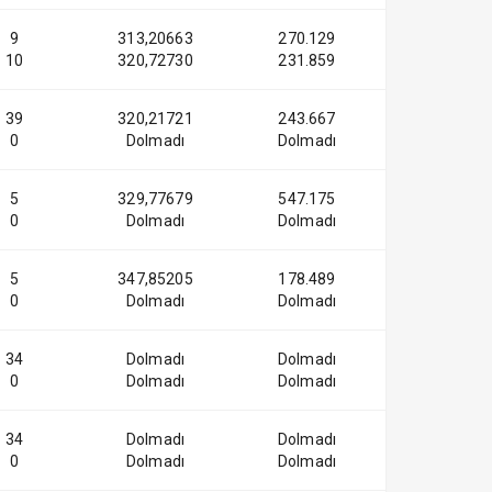
9
313,20663
270.129
10
320,72730
231.859
39
320,21721
243.667
0
Dolmadı
Dolmadı
5
329,77679
547.175
0
Dolmadı
Dolmadı
5
347,85205
178.489
0
Dolmadı
Dolmadı
34
Dolmadı
Dolmadı
0
Dolmadı
Dolmadı
34
Dolmadı
Dolmadı
0
Dolmadı
Dolmadı