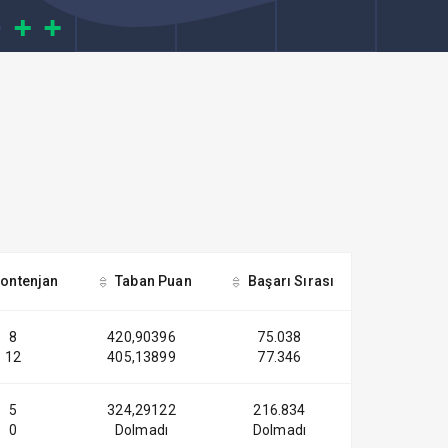
ontenjan
Taban Puan
Başarı Sırası
8
420,90396
75.038
12
405,13899
77.346
5
324,29122
216.834
0
Dolmadı
Dolmadı