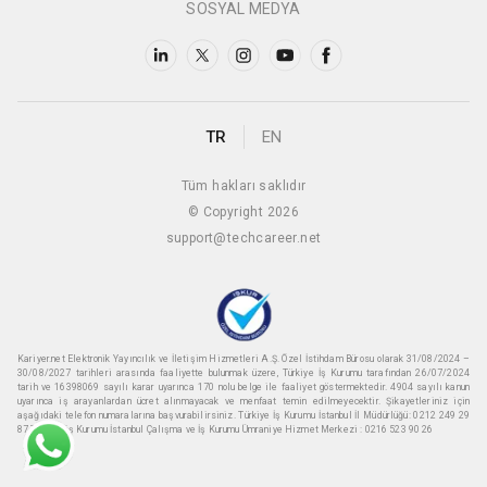
SOSYAL MEDYA
TR
EN
Tüm hakları saklıdır
© Copyright 2026
support@techcareer.net
Kariyer.net Elektronik Yayıncılık ve İletişim Hizmetleri A.Ş. Özel İstihdam Bürosu olarak 31/08/2024 –
30/08/2027 tarihleri arasında faaliyette bulunmak üzere, Türkiye İş Kurumu tarafından 26/07/2024
tarih ve 16398069 sayılı karar uyarınca 170 nolu belge ile faaliyet göstermektedir. 4904 sayılı kanun
uyarınca iş arayanlardan ücret alınmayacak ve menfaat temin edilmeyecektir. Şikayetleriniz için
aşağıdaki telefon numaralarına başvurabilirsiniz. Türkiye İş Kurumu İstanbul İl Müdürlüğü: 0212 249 29
87 Türkiye iş Kurumu İstanbul Çalışma ve İş Kurumu Ümraniye Hizmet Merkezi : 0216 523 90 26