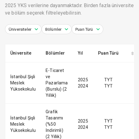
2025 YKS verilerine dayanmaktadır. Birden fazla üniversite
ve bölüm seçerek filtreleyebilirsin.
Üniversiteler
Bölümler
Puan Türü
Üniversite
Bölümler
Yıl
Puan Türü
K
E-Ticaret
İstanbul Şişli
ve
2025
TYT
Meslek
Pazarlama
2024
TYT
Yüksekokulu
(Burslu) (2
Yıllık)
Grafik
İstanbul Şişli
Tasarımı
2025
TYT
Meslek
(%50
2024
TYT
Yüksekokulu
İndirimli)
(2 Yıllık)