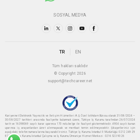
SOSYAL MEDYA
TR
EN
Tüm hakları saklıdır
© Copyright 2026
support@techcareer.net
Kariyer.net Elektronik Yayıncılık ve İletişim Hizmetleri A.Ş. Özel İstihdam Bürosu olarak 31/08/2024 –
30/08/2027 tarihleri arasında faaliyette bulunmak üzere, Türkiye İş Kurumu tarafından 26/07/2024
tarih ve 16398069 sayılı karar uyarınca 170 nolu belge ile faaliyet göstermektedir. 4904 sayılı kanun
uyarınca iş arayanlardan ücret alınmayacak ve menfaat temin edilmeyecektir. Şikayetleriniz için
aşağıdaki telefon numaralarına başvurabilirsiniz. Türkiye İş Kurumu İstanbul İl Müdürlüğü: 0212 249 29
87 Türkiye iş Kurumu İstanbul Çalışma ve İş Kurumu Ümraniye Hizmet Merkezi : 0216 523 90 26