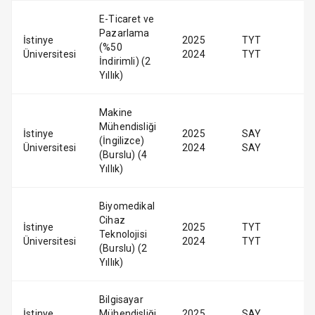
E-Ticaret ve
Pazarlama
İstinye
2025
TYT
(%50
Üniversitesi
2024
TYT
İndirimli) (2
Yıllık)
Makine
Mühendisliği
İstinye
2025
SAY
(İngilizce)
Üniversitesi
2024
SAY
(Burslu) (4
Yıllık)
Biyomedikal
Cihaz
İstinye
2025
TYT
Teknolojisi
Üniversitesi
2024
TYT
(Burslu) (2
Yıllık)
Bilgisayar
İstinye
Mühendisliği
2025
SAY