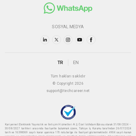
SOSYAL MEDYA
TR
EN
Tüm hakları saklıdır
© Copyright 2026
support@techcareer.net
Kariyer.net Elektronik Yayıncılık ve İletişim Hizmetleri A.Ş. Özel İstihdam Bürosu olarak 31/08/2024 –
30/08/2027 tarihleri arasında faaliyette bulunmak üzere, Türkiye İş Kurumu tarafından 26/07/2024
tarih ve 16398069 sayılı karar uyarınca 170 nolu belge ile faaliyet göstermektedir. 4904 sayılı kanun