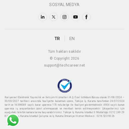
SOSYAL MEDYA
TR
EN
Tüm hakları saklıdır
© Copyright 2026
support@techcareer.net
Kariyer.net Elektronik Yayıncılık ve İletişim Hizmetleri A.Ş. Özel İstihdam Bürosu olarak 31/08/2024 –
30/08/2027 tarihleri arasında faaliyette bulunmak üzere, Türkiye İş Kurumu tarafından 26/07/2024
tarih ve 16398069 sayılı karar uyarınca 170 nolu belge ile faaliyet göstermektedir. 4904 sayılı kanun
uyarınca iş arayanlardan ücret alınmayacak ve menfaat temin edilmeyecektir. Şikayetleriniz için
aşağıdaki telefon numaralarına başvurabilirsiniz. Türkiye İş Kurumu İstanbul İl Müdürlüğü: 0212 249 29
87 Türkiye iş Kurumu İstanbul Çalışma ve İş Kurumu Ümraniye Hizmet Merkezi : 0216 523 90 26