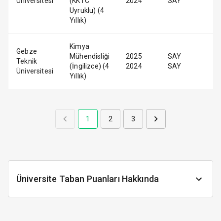
Üniversitesi
(KKTC
2024
SAY
Uyruklu) (4
Yıllık)
Kimya
Gebze
Mühendisliği
2025
SAY
Teknik
(İngilizce) (4
2024
SAY
Üniversitesi
Yıllık)
1
2
3
Üniversite Taban Puanları Hakkında