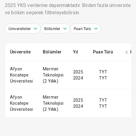
2025 YKS verilerine dayanmaktadır. Birden fazla üniversite
ve bölüm seçerek filtreleyebilirsin.
Üniversiteler
Bölümler
Puan Türü
Üniversite
Bölümler
Yıl
Puan Türü
Ko
Afyon
Mermer
2025
TYT
Kocatepe
Teknolojisi
2024
TYT
Üniversitesi
(2 Yıllık)
Afyon
Mermer
2025
TYT
Kocatepe
Teknolojisi
2024
TYT
Üniversitesi
(2 Yıllık)