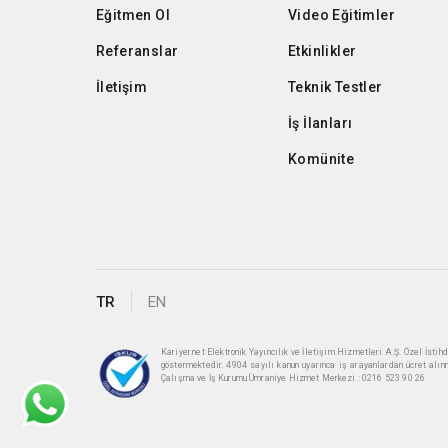
Eğitmen Ol
Video Eğitimler
Referanslar
Etkinlikler
İletişim
Teknik Testler
İş İlanları
Komünite
TR
EN
Kariyer.net Elektronik Yayıncılık ve İletişim Hizmetleri A.Ş. Özel İst
göstermektedir. 4904 sayılı kanun uyarınca iş arayanlardan ücret alın
Çalışma ve İş Kurumu Ümraniye Hizmet Merkezi : 0216 523 90 26