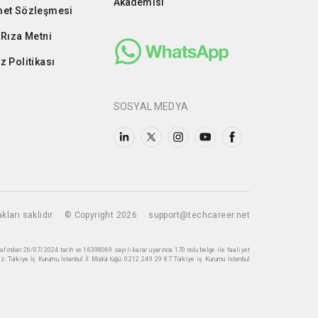
Akademisi
et Sözleşmesi
 Rıza Metni
z Politikası
SOSYAL MEDYA
kları saklıdır
© Copyright 2026
support@techcareer.net
rafından 26/07/2024 tarih ve 16398069 sayılı karar uyarınca 170 nolu belge ile faaliyet
z. Türkiye İş Kurumu İstanbul İl Müdürlüğü: 0212 249 29 87 Türkiye iş Kurumu İstanbul