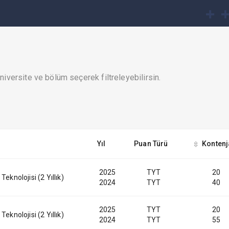
iversite ve bölüm seçerek filtreleyebilirsin.
Yıl
Puan Türü
Kontenj
2025
TYT
20
eknolojisi (2 Yıllık)
2024
TYT
40
2025
TYT
20
eknolojisi (2 Yıllık)
2024
TYT
55