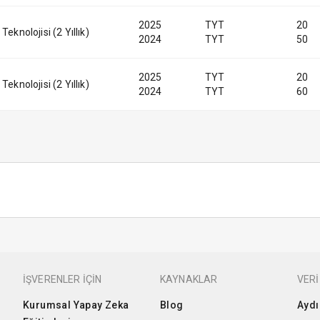
2025
TYT
20
eknolojisi (2 Yıllık)
2024
TYT
50
2025
TYT
20
eknolojisi (2 Yıllık)
2024
TYT
60
İŞVERENLER İÇİN
KAYNAKLAR
VERİ
Kurumsal Yapay Zeka
Blog
Aydı