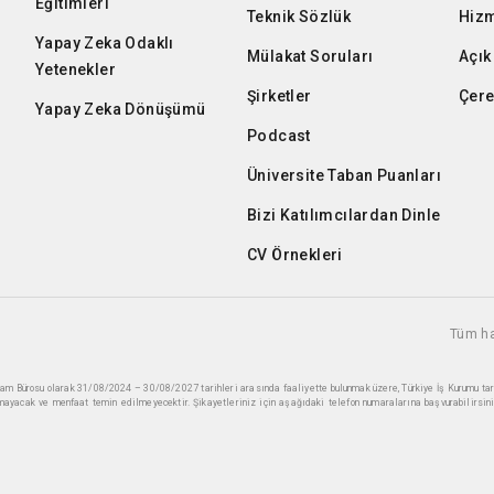
Eğitimleri
Teknik Sözlük
Hizm
Yapay Zeka Odaklı
Mülakat Soruları
Açık
Yetenekler
Şirketler
Çere
Yapay Zeka Dönüşümü
Podcast
Üniversite Taban Puanları
Bizi Katılımcılardan Dinle
CV Örnekleri
Tüm ha
ihdam Bürosu olarak 31/08/2024 – 30/08/2027 tarihleri arasında faaliyette bulunmak üzere, Türkiye İş Kurumu ta
mayacak ve menfaat temin edilmeyecektir. Şikayetleriniz için aşağıdaki telefon numaralarına başvurabilirsini