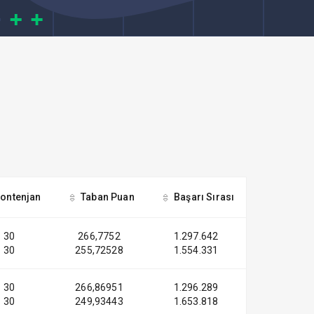
ontenjan
Taban Puan
Başarı Sırası
30
266,7752
1.297.642
30
255,72528
1.554.331
30
266,86951
1.296.289
30
249,93443
1.653.818