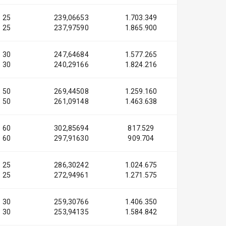
25
239,06653
1.703.349
25
237,97590
1.865.900
30
247,64684
1.577.265
30
240,29166
1.824.216
50
269,44508
1.259.160
50
261,09148
1.463.638
60
302,85694
817.529
60
297,91630
909.704
25
286,30242
1.024.675
25
272,94961
1.271.575
30
259,30766
1.406.350
30
253,94135
1.584.842