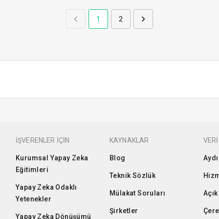
1
2
İŞVERENLER İÇİN
KAYNAKLAR
VERİ
Kurumsal Yapay Zeka
Blog
Aydı
Eğitimleri
Teknik Sözlük
Hizm
Yapay Zeka Odaklı
Mülakat Soruları
Açık
Yetenekler
Şirketler
Çere
Yapay Zeka Dönüşümü