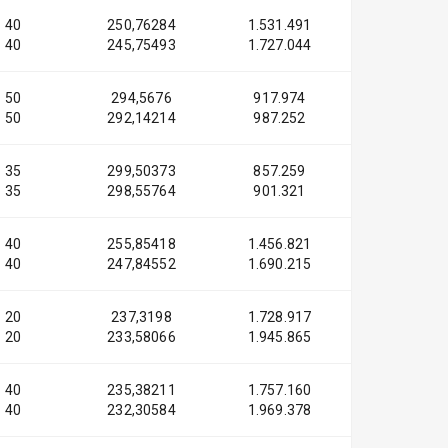
40
250,76284
1.531.491
40
245,75493
1.727.044
50
294,5676
917.974
50
292,14214
987.252
35
299,50373
857.259
35
298,55764
901.321
40
255,85418
1.456.821
40
247,84552
1.690.215
20
237,3198
1.728.917
20
233,58066
1.945.865
40
235,38211
1.757.160
40
232,30584
1.969.378