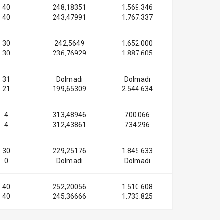
40
248,18351
1.569.346
40
243,47991
1.767.337
30
242,5649
1.652.000
30
236,76929
1.887.605
31
Dolmadı
Dolmadı
21
199,65309
2.544.634
4
313,48946
700.066
4
312,43861
734.296
30
229,25176
1.845.633
0
Dolmadı
Dolmadı
40
252,20056
1.510.608
40
245,36666
1.733.825