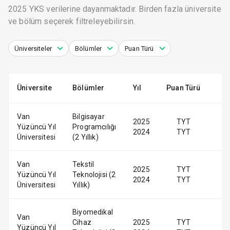
2025 YKS verilerine dayanmaktadır. Birden fazla üniversite
ve bölüm seçerek filtreleyebilirsin.
Üniversiteler
Bölümler
Puan Türü
Üniversite
Bölümler
Yıl
Puan Türü
Van
Bilgisayar
2025
TYT
Yüzüncü Yıl
Programcılığı
2024
TYT
Üniversitesi
(2 Yıllık)
Van
Tekstil
2025
TYT
Yüzüncü Yıl
Teknolojisi (2
2024
TYT
Üniversitesi
Yıllık)
Biyomedikal
Van
Cihaz
2025
TYT
Yüzüncü Yıl