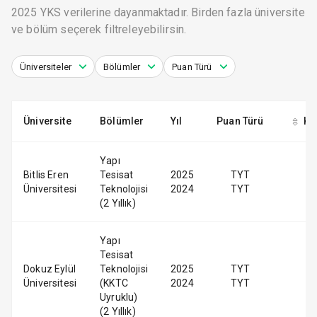
2025 YKS verilerine dayanmaktadır. Birden fazla üniversite
ve bölüm seçerek filtreleyebilirsin.
Üniversiteler
Bölümler
Puan Türü
Üniversite
Bölümler
Yıl
Puan Türü
Ko
Yapı
Bitlis Eren
Tesisat
2025
TYT
Üniversitesi
Teknolojisi
2024
TYT
(2 Yıllık)
Yapı
Tesisat
Dokuz Eylül
Teknolojisi
2025
TYT
Üniversitesi
(KKTC
2024
TYT
Uyruklu)
(2 Yıllık)