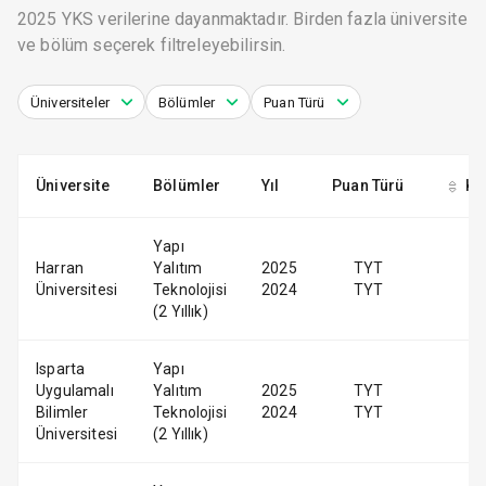
2025 YKS verilerine dayanmaktadır. Birden fazla üniversite
ve bölüm seçerek filtreleyebilirsin.
Üniversiteler
Bölümler
Puan Türü
Üniversite
Bölümler
Yıl
Puan Türü
Ko
Yapı
Harran
Yalıtım
2025
TYT
Üniversitesi
Teknolojisi
2024
TYT
(2 Yıllık)
Isparta
Yapı
Uygulamalı
Yalıtım
2025
TYT
Bilimler
Teknolojisi
2024
TYT
Üniversitesi
(2 Yıllık)