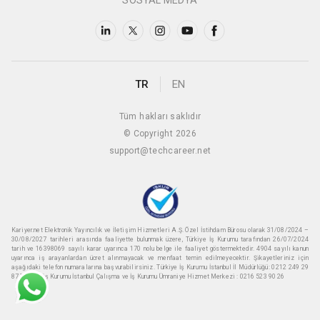
SOSYAL MEDYA
TR
EN
Tüm hakları saklıdır
© Copyright 2026
support@techcareer.net
Kariyer.net Elektronik Yayıncılık ve İletişim Hizmetleri A.Ş. Özel İstihdam Bürosu olarak 31/08/2024 –
30/08/2027 tarihleri arasında faaliyette bulunmak üzere, Türkiye İş Kurumu tarafından 26/07/2024
tarih ve 16398069 sayılı karar uyarınca 170 nolu belge ile faaliyet göstermektedir. 4904 sayılı kanun
uyarınca iş arayanlardan ücret alınmayacak ve menfaat temin edilmeyecektir. Şikayetleriniz için
aşağıdaki telefon numaralarına başvurabilirsiniz. Türkiye İş Kurumu İstanbul İl Müdürlüğü: 0212 249 29
87 Türkiye iş Kurumu İstanbul Çalışma ve İş Kurumu Ümraniye Hizmet Merkezi : 0216 523 90 26