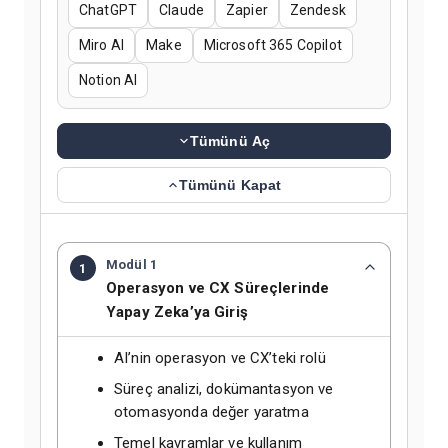
ChatGPT
Claude
Zapier
Zendesk
Miro AI
Make
Microsoft 365 Copilot
Notion AI
Tümünü Aç
Tümünü Kapat
Modül 1
1
Operasyon ve CX Süreçlerinde
Yapay Zeka’ya Giriş
AI’nin operasyon ve CX’teki rolü
Süreç analizi, dokümantasyon ve
otomasyonda değer yaratma
Temel kavramlar ve kullanım