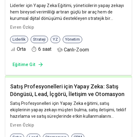
Liderler için Yapay Zeka Eğitimi, yöneticilerin yapay zekayı
hem bireysel verimliliği artıran güçlü bir araç hem de
kurumsal dijital dönüşümü destekleyen stratejik bir
yetkinlik olarak etkin şekilde kullanmasını sağlar.
Evren Özkip
Liderlik
Strateji
YZ
Yönetim
Orta
6 saat
Canlı-Zoom
Eğitime Git
Satış Profesyonelleri için Yapay Zeka: Satış
Döngüsü, Lead, İçgörü, İletişim ve Otomasyon
Satış Profesyonelleri için Yapay Zeka eğitimi, satış
ekiplerinin yapay zekayı müşteri bulma, satış iletişimi, teklif
hazırlama ve satış süreçlerinde etkin kullanmalarını
sağlayan uygulamalı bir eğitim programıdır.
Evren Özkip