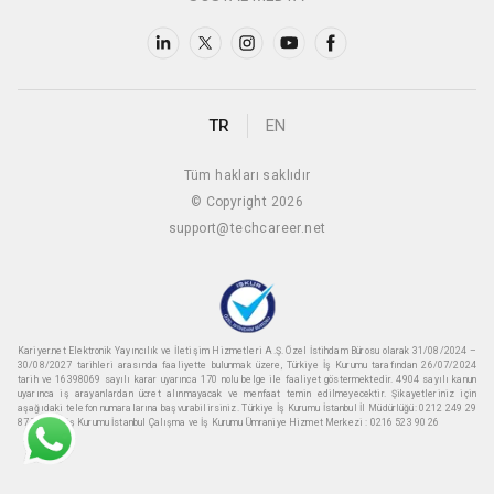
TR
EN
Tüm hakları saklıdır
© Copyright 2026
support@techcareer.net
Kariyer.net Elektronik Yayıncılık ve İletişim Hizmetleri A.Ş. Özel İstihdam Bürosu olarak 31/08/2024 –
30/08/2027 tarihleri arasında faaliyette bulunmak üzere, Türkiye İş Kurumu tarafından 26/07/2024
tarih ve 16398069 sayılı karar uyarınca 170 nolu belge ile faaliyet göstermektedir. 4904 sayılı kanun
uyarınca iş arayanlardan ücret alınmayacak ve menfaat temin edilmeyecektir. Şikayetleriniz için
aşağıdaki telefon numaralarına başvurabilirsiniz. Türkiye İş Kurumu İstanbul İl Müdürlüğü: 0212 249 29
87 Türkiye iş Kurumu İstanbul Çalışma ve İş Kurumu Ümraniye Hizmet Merkezi : 0216 523 90 26