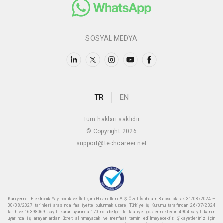
SOSYAL MEDYA
TR
EN
Tüm hakları saklıdır
© Copyright 2026
support@techcareer.net
Kariyer.net Elektronik Yayıncılık ve İletişim Hizmetleri A.Ş. Özel İstihdam Bürosu olarak 31/08/2024 –
30/08/2027 tarihleri arasında faaliyette bulunmak üzere, Türkiye İş Kurumu tarafından 26/07/2024
tarih ve 16398069 sayılı karar uyarınca 170 nolu belge ile faaliyet göstermektedir. 4904 sayılı kanun
uyarınca iş arayanlardan ücret alınmayacak ve menfaat temin edilmeyecektir. Şikayetleriniz için