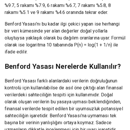
%9.7, 5 rakamı %7.9, 6 rakamı %6.7, 7 rakamı %5.8, 8
rakamı %5.1 ve 9 rakamı %4.6 oranında tekrar eder.
Benford Yasası’nı bu kadar ilgi çekici yapan ise herhangi
bir veri kümesinde yer alan değerler doğal yollarla
oluştuysa yaklaşık olarak bu dağılım oranlarına uyar. Formül
olarak ise logaritma 10 tabanında P(n) = log(1 + 1/n) ile
ifade edilir.
Benford Yasası Nerelerde Kullanılır?
Benford Yasası farklı alanlardaki verilerin doğruluğunun
kontrolü için kullanılabilse de asıl öne çıktığı alan finansal
verilerdeki sahteciliğin tespiti için kullanımıdır. Doğal
olarak oluşan verilerin bu yasaya uyması beklendiğinden,
finansal verilerde tespit edilen bir uyumsuzluk potansiyel
sahteciliğin işaretidir. Benford Yasası’na uymaması tek
başına bir verinin yanlışlığını ortaya koymaz. Sadece
uzmanların dikkatle incelenmesi için bir uyarı işaretidir.