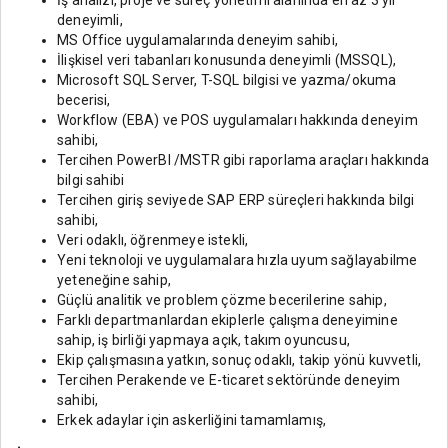
İş analizi, proje ve süreç yönetimi alanında en az 3 yıl
deneyimli,
MS Office uygulamalarında deneyim sahibi,
İlişkisel veri tabanları konusunda deneyimli (MSSQL),
Microsoft SQL Server, T-SQL bilgisi ve yazma/okuma
becerisi,
Workflow (EBA) ve POS uygulamaları hakkında deneyim
sahibi,
Tercihen PowerBI /MSTR gibi raporlama araçları hakkında
bilgi sahibi
Tercihen giriş seviyede SAP ERP süreçleri hakkında bilgi
sahibi,
Veri odaklı, öğrenmeye istekli,
Yeni teknoloji ve uygulamalara hızla uyum sağlayabilme
yeteneğine sahip,
Güçlü analitik ve problem çözme becerilerine sahip,
Farklı departmanlardan ekiplerle çalışma deneyimine
sahip, iş birliği yapmaya açık, takım oyuncusu,
Ekip çalışmasına yatkın, sonuç odaklı, takip yönü kuvvetli,
Tercihen Perakende ve E-ticaret sektöründe deneyim
sahibi,
Erkek adaylar için askerliğini tamamlamış,