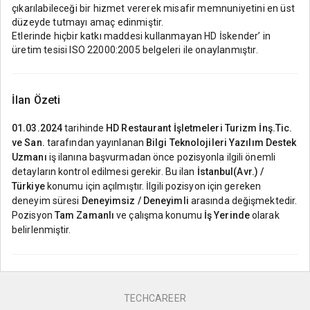
çıkarılabileceği bir hizmet vererek misafir memnuniyetini en üst
düzeyde tutmayı amaç edinmiştir.
Etlerinde hiçbir katkı maddesi kullanmayan HD İskender’ in
üretim tesisi ISO 22000:2005 belgeleri ile onaylanmıştır.
İlan Özeti
01.03.2024
tarihinde
HD Restaurant İşletmeleri Turizm İnş.Tic.
ve San.
tarafından yayınlanan
Bilgi Teknolojileri Yazılım Destek
Uzmanı
iş ilanına başvurmadan önce pozisyonla ilgili önemli
detayların kontrol edilmesi gerekir. Bu ilan
İstanbul(Avr.) /
Türkiye
konumu için açılmıştır. İlgili pozisyon için gereken
deneyim süresi
Deneyimsiz / Deneyimli
arasında değişmektedir.
Pozisyon
Tam Zamanlı
ve çalışma konumu
İş Yerinde
olarak
belirlenmiştir.
TECHCAREER