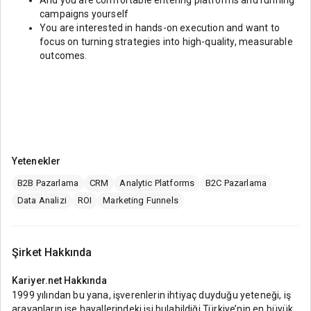
And you are comfortable entering platforms and running
campaigns yourself
You are interested in hands-on execution and want to
focus on turning strategies into high-quality, measurable
outcomes.
Yetenekler
B2B Pazarlama
CRM
Analytic Platforms
B2C Pazarlama
Data Analizi
ROI
Marketing Funnels
Şirket Hakkında
Kariyer.net
Hakkında
1999 yılından bu yana, işverenlerin ihtiyaç duyduğu yeteneği, iş
arayanların ise hayallerindeki işi bulabildiği Türkiye’nin en büyük