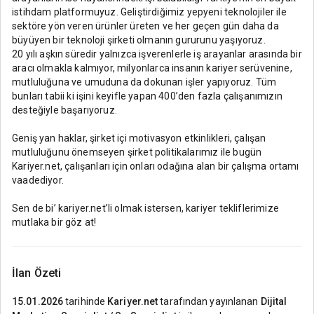
istihdam platformuyuz. Geliştirdiğimiz yepyeni teknolojiler ile
sektöre yön veren ürünler üreten ve her geçen gün daha da
büyüyen bir teknoloji şirketi olmanın gururunu yaşıyoruz.
20 yılı aşkın süredir yalnızca işverenlerle iş arayanlar arasında bir
aracı olmakla kalmıyor, milyonlarca insanın kariyer serüvenine,
mutluluğuna ve umuduna da dokunan işler yapıyoruz. Tüm
bunları tabii ki işini keyifle yapan 400’den fazla çalışanımızın
desteğiyle başarıyoruz.
Geniş yan haklar, şirket içi motivasyon etkinlikleri, çalışan
mutluluğunu önemseyen şirket politikalarımız ile bugün
Kariyer.net, çalışanları için onları odağına alan bir çalışma ortamı
vaadediyor.
Sen de bi’ kariyer.net’li olmak istersen, kariyer tekliflerimize
mutlaka bir göz at!
İlan Özeti
15.01.2026
tarihinde
Kariyer.net
tarafından yayınlanan
Dijital