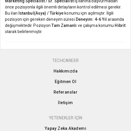
Marketing Specialist / Sr. Specialist
iş ilanına başvurmadan
önce pozisyonla ilgili önemli detayların kontrol edilmesi gerekir.
Bu ilan
İstanbul(Asya) / Türkiye
konumu için açılmıştır. İlgili
pozisyon için gereken deneyim süresi
Deneyim: 4-6 Yıl
arasında
değişmektedir. Pozisyon
Tam Zamanlı
ve çalışma konumu
Hibrit
olarak belirlenmiştir.
TECHCAREER
Hakkımızda
Eğitmen Ol
Referanslar
İletişim
YETENEKLER İÇİN
Yapay Zeka Akademi