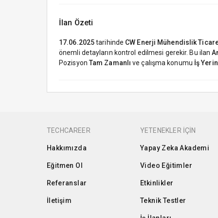
İlan Özeti
17.06.2025
tarihinde
CW Enerji Mühendislik Ticaret
önemli detayların kontrol edilmesi gerekir. Bu ilan
An
Pozisyon
Tam Zamanlı
ve çalışma konumu
İş Yeri
TECHCAREER
YETENEKLER İÇİN
Hakkımızda
Yapay Zeka Akademi
Eğitmen Ol
Video Eğitimler
Referanslar
Etkinlikler
İletişim
Teknik Testler
İş İlanları