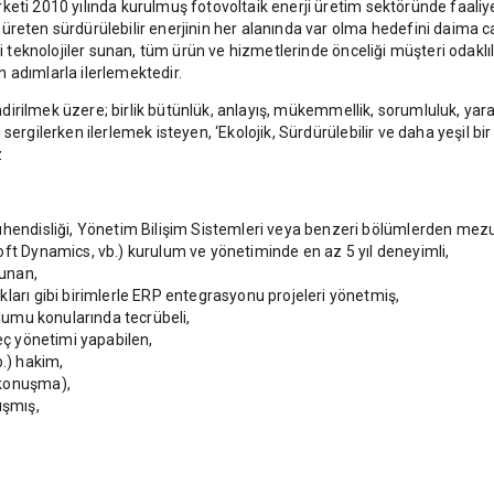
eti 2010 yılında kurulmuş fotovoltaik enerji üretim sektöründe faaliyet
üreten sürdürülebilir enerjinin her alanında var olma hedefini daima 
ni teknolojiler sunan, tüm ürün ve hizmetlerinde önceliği müşteri odakl
 adımlarla ilerlemektedir.
dirilmek üzere; birlik bütünlük, anlayış, mükemmellik, sorumluluk, yarat
ergilerken ilerlemek isteyen, ‘Ekolojik, Sürdürülebilir ve daha yeşil bir
z
ühendisliği, Yönetim Bilişim Sistemleri veya benzeri bölümlerden mez
oft Dynamics, vb.) kurulum ve yönetiminde en az 5 yıl deneyimli,
lunan,
ları gibi birimlerle ERP entegrasyonu projeleri yönetmiş,
ulumu konularında tecrübeli,
reç yönetimi yapabilen,
b.) hakim,
-konuşma),
ışmış,