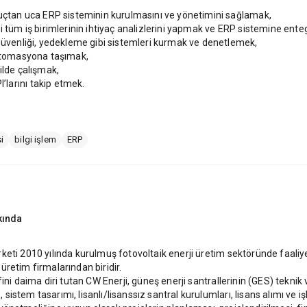
 uçtan uca ERP sisteminin kurulmasını ve yönetimini sağlamak,
i tüm iş birimlerinin ihtiyaç analizlerini yapmak ve ERP sistemine ent
 güvenliği, yedekleme gibi sistemleri kurmak ve denetlemek,
 otomasyona taşımak,
ilde çalışmak,
larını takip etmek.
i
bilgi işlem
ERP
ında
eti 2010 yılında kurulmuş fotovoltaik enerji üretim sektöründe faaliyet
retim firmalarından biridir.
ini daima diri tutan CW Enerji, güneş enerji santrallerinin (GES) teknik 
stem tasarımı, lisanlı/lisanssız santral kurulumları, lisans alımı ve işl