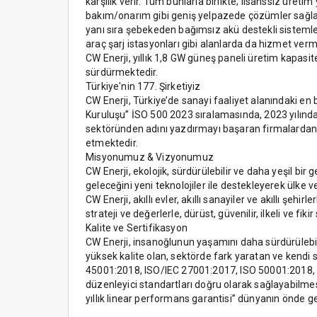
karşılık verir. Tüm bunlarla birlikte; lisanssız üre
bakım/onarım gibi geniş yelpazede çözümler sağlar.
yanı sıra şebekeden bağımsız akü destekli sistemler 
araç şarj istasyonları gibi alanlarda da hizmet verm
CW Enerji, yıllık 1,8 GW güneş paneli üretim kapasi
sürdürmektedir.
Türkiye'nin 177. Şirketiyiz
CW Enerji, Türkiye’de sanayi faaliyet alanındaki en
Kuruluşu” İSO 500 2023 sıralamasında, 2023 yılında g
sektöründen adını yazdırmayı başaran firmalardan 
etmektedir.
Misyonumuz & Vizyonumuz
CW Enerji, ekolojik, sürdürülebilir ve daha yeşil bir
geleceğini yeni teknolojiler ile destekleyerek ülk
CW Enerji, akıllı evler, akıllı sanayiler ve akıllı şe
strateji ve değerlerle, dürüst, güvenilir, ilkeli ve f
Kalite ve Sertifikasyon
CW Enerji, insanoğlunun yaşamını daha sürdürülebili
yüksek kalite olan, sektörde fark yaratan ve kendi 
45001:2018, ISO/IEC 27001:2017, ISO 50001:2018, I
düzenleyici standartları doğru olarak sağlayabilmesi
yıllık linear performans garantisi” dünyanın önde ge