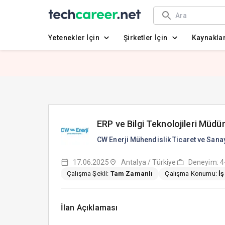
Yetenekler İçin
Şirketler İçin
Kaynakla
ERP ve Bilgi Teknolojileri Müdü
CW Enerji Mühendislik Ticaret ve Sanay
17.06.2025
Antalya / Türkiye
Deneyim: 4-
Çalışma Şekli:
Tam Zamanlı
Çalışma Konumu:
İ
İlan Açıklaması