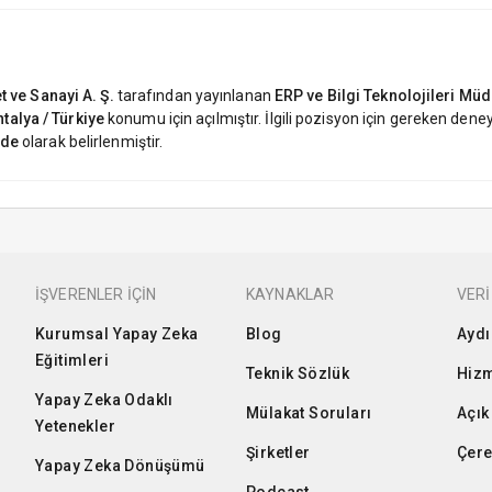
 ve Sanayi A. Ş.
tarafından yayınlanan
ERP ve Bilgi Teknolojileri Mü
talya / Türkiye
konumu için açılmıştır. İlgili pozisyon için gereken den
nde
olarak belirlenmiştir.
İŞVERENLER İÇİN
KAYNAKLAR
VERİ
Kurumsal Yapay Zeka
Blog
Aydı
Eğitimleri
Teknik Sözlük
Hizm
Yapay Zeka Odaklı
Mülakat Soruları
Açık
Yetenekler
Şirketler
Çere
Yapay Zeka Dönüşümü
Podcast