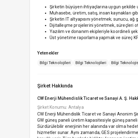
Şirketin büyüyen ihtiyaçlarına uygun şekilde
Muhasebe, üretim, satış, insan kaynakları gib
Şirketin IT altyapısını yönetmek; sunucu, ağ
Dijitalleşme projelerini yönetmek, süreçleri
Yazılım ve donanım ekipleriyle koordineli şek
Üst yönetime raporlama yapmak ve süreç KPI’
Yetenekler
Bilgi Teknolojileri
Bilgi Teknolojileri
Bilgi Teknolojis
Şirket Hakkında
CW Enerji Mühendislik Ticaret ve Sanayi A. Ş.
Hakk
Şirket Konumu: Antalya
CW Enerji Mühendislik Ticaret ve Sanayi Anonim Şirk
GW güneş paneli üretim kapasitesiyle güneş paneli ü
Sürdürülebilir enerjinin her alanında var olma hedef
hizmetler sunar. Aynı zamanda; GES projelendirme, si