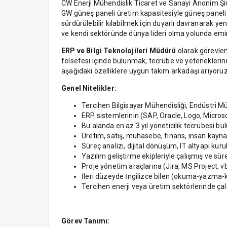
CW Enerji Mühendislik Ticaret ve Sanayi Anonim Şirk
GW güneş paneli üretim kapasitesiyle güneş paneli 
sürdürülebilir kılabilmek için duyarlı davranarak ye
ve kendi sektöründe dünya lideri olma yolunda emin
ERP ve Bilgi Teknolojileri Müdürü
olarak görevlen
felsefesi içinde bulunmak, tecrübe ve yeteneklerini s
aşağıdaki özelliklere uygun takım arkadaşı arıyoru
Genel Nitelikler:
Tercihen Bilgisayar Mühendisliği, Endüstri M
ERP sistemlerinin (SAP, Oracle, Logo, Micros
Bu alanda en az 3 yıl yöneticilik tecrübesi bu
Üretim, satış, muhasebe, finans, insan kaynak
Süreç analizi, dijital dönüşüm, IT altyapı kur
Yazılım geliştirme ekipleriyle çalışmış ve sü
Proje yönetim araçlarına (Jira, MS Project, v
İleri düzeyde İngilizce bilen (okuma-yazma
Tercihen enerji veya üretim sektörlerinde çal
Görev Tanımı: