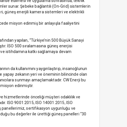
 finanse edilmesi ve uygulama sonrasında, teknik
ler sunar. Şebeke bağlantılı (On-Grid) sistemlerin
, güneş enerjili kamera sistemleri ve elektrikli
cede misyon edinmiş bir anlayışla faaliyetini
rafından yapılan, “Türkiye’nin 500 Büyük Sanayi
ştır. İSO 500 sıralamasına güneş enerjisi
ne ve istihdamına katkı sağlamaya devam
larının da kullanımını yaygınlaştırıp, insanoğlunun
e yapay zekanın yeri ve öneminin bilincinde olan
 kullanıcılara sunmayı amaçlamaktadır. CW Enerji bu
a misyon edinmiştir.
ve hizmetlerinde önceliği müşteri odaklılık ve
madır. ISO 9001:2015, ISO 14001:2015, ISO
 panellerimiz, sertifikasyon uygunluğu ve
duğu bu değerler ile ürettiği güneş panelleri “30