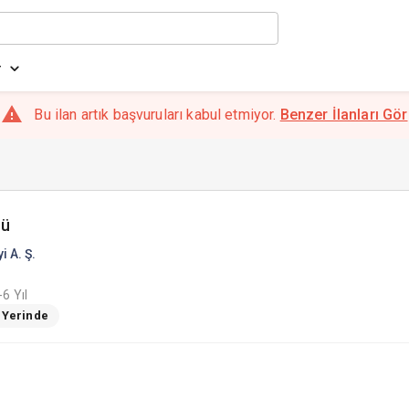
r
Bu ilan artık başvuruları kabul etmiyor.
Benzer İlanları Gör
rü
i A. Ş.
6 Yıl
ş Yerinde