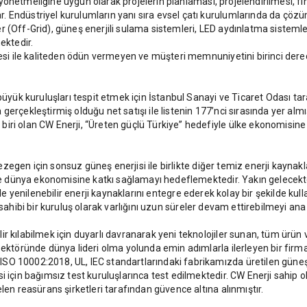
tim yönetmeliğine uygun olarak projelerin planlaması, projelendirilmesi,
 Endüstriyel kurulumların yanı sıra evsel çatı kurulumlarında da çözüm
(Off-Grid), güneş enerjili sulama sistemleri, LED aydınlatma sistemleri
ektedir.
tesi ile kaliteden ödün vermeyen ve müşteri memnuniyetini birinci dere
 büyük kuruluşları tespit etmek için İstanbul Sanayi ve Ticaret Odası ta
erçekleştirmiş olduğu net satışı ile listenin 177’nci sırasında yer almı
biri olan CW Enerji, “Üreten güçlü Türkiye” hedefiyle ülke ekonomisi
 gezegen için sonsuz güneş enerjisi ile birlikte diğer temiz enerji kaynak
e ve dünya ekonomisine katkı sağlamayı hedeflemektedir. Yakın gelecekt
hirlerle yenilenebilir enerji kaynaklarını entegre ederek kolay bir şekilde
ikir sahibi bir kuruluş olarak varlığını uzun süreler devam ettirebilmeyi an
r kılabilmek için duyarlı davranarak yeni teknolojiler sunan, tüm ürün 
sektöründe dünya lideri olma yolunda emin adımlarla ilerleyen bir fir
SO 10002:2018, UL, IEC standartlarındaki fabrikamızda üretilen güneş
 için bağımsız test kuruluşlarınca test edilmektedir. CW Enerji sahip ol
len reasürans şirketleri tarafından güvence altına alınmıştır.