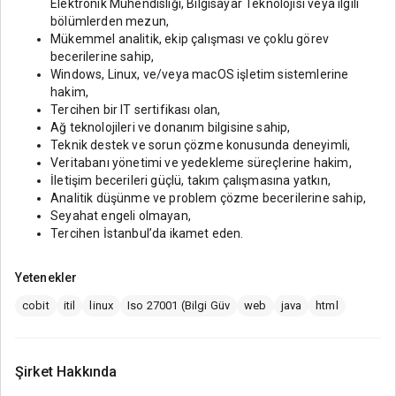
Elektronik Mühendisliği, Bilgisayar Teknolojisi veya ilgili
bölümlerden mezun,
Mükemmel analitik, ekip çalışması ve çoklu görev
becerilerine sahip,
Windows, Linux, ve/veya macOS işletim sistemlerine
hakim,
Tercihen bir IT sertifikası olan,
Ağ teknolojileri ve donanım bilgisine sahip,
Teknik destek ve sorun çözme konusunda deneyimli,
Veritabanı yönetimi ve yedekleme süreçlerine hakim,
İletişim becerileri güçlü, takım çalışmasına yatkın,
Analitik düşünme ve problem çözme becerilerine sahip,
Seyahat engeli olmayan,
Tercihen İstanbul’da ikamet eden.
Yetenekler
cobit
itil
linux
Iso 27001 (Bilgi Güv
web
java
html
Şirket Hakkında