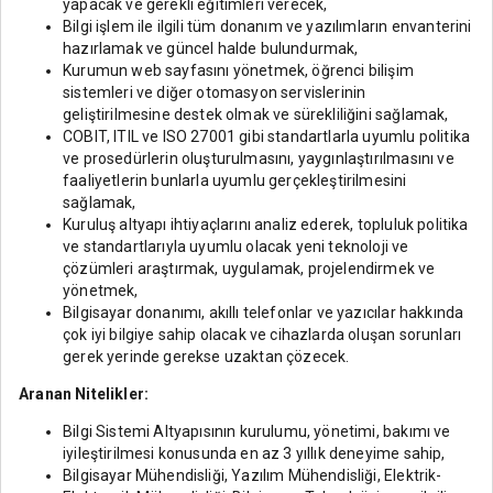
yapacak ve gerekli eğitimleri verecek,
Bilgi işlem ile ilgili tüm donanım ve yazılımların envanterini
hazırlamak ve güncel halde bulundurmak,
Kurumun web sayfasını yönetmek, öğrenci bilişim
sistemleri ve diğer otomasyon servislerinin
geliştirilmesine destek olmak ve sürekliliğini sağlamak,
COBIT, ITIL ve ISO 27001 gibi standartlarla uyumlu politika
ve prosedürlerin oluşturulmasını, yaygınlaştırılmasını ve
faaliyetlerin bunlarla uyumlu gerçekleştirilmesini
sağlamak,
Kuruluş altyapı ihtiyaçlarını analiz ederek, topluluk politika
ve standartlarıyla uyumlu olacak yeni teknoloji ve
çözümleri araştırmak, uygulamak, projelendirmek ve
yönetmek,
Bilgisayar donanımı, akıllı telefonlar ve yazıcılar hakkında
çok iyi bilgiye sahip olacak ve cihazlarda oluşan sorunları
gerek yerinde gerekse uzaktan çözecek.
Aranan Nitelikler:
Bilgi Sistemi Altyapısının kurulumu, yönetimi, bakımı ve
iyileştirilmesi konusunda en az 3 yıllık deneyime sahip,
Bilgisayar Mühendisliği, Yazılım Mühendisliği, Elektrik-