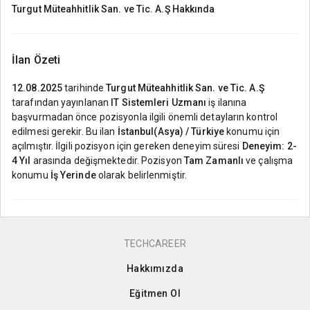
Turgut Müteahhitlik San. ve Tic. A.Ş
Hakkında
İlan Özeti
12.08.2025
tarihinde
Turgut Müteahhitlik San. ve Tic. A.Ş
tarafından yayınlanan
IT Sistemleri Uzmanı
iş ilanına
başvurmadan önce pozisyonla ilgili önemli detayların kontrol
edilmesi gerekir. Bu ilan
İstanbul(Asya) / Türkiye
konumu için
açılmıştır. İlgili pozisyon için gereken deneyim süresi
Deneyim: 2-
4 Yıl
arasında değişmektedir. Pozisyon
Tam Zamanlı
ve çalışma
konumu
İş Yerinde
olarak belirlenmiştir.
TECHCAREER
Hakkımızda
Eğitmen Ol