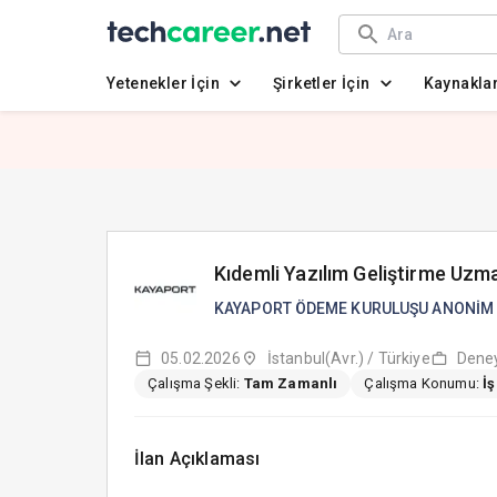
Yetenekler İçin
Şirketler İçin
Kaynakla
Kıdemli Yazılım Geliştirme Uzm
KAYAPORT ÖDEME KURULUŞU ANONİM 
05.02.2026
İstanbul(Avr.) / Türkiye
Deney
Çalışma Şekli:
Tam Zamanlı
Çalışma Konumu:
İ
İlan Açıklaması