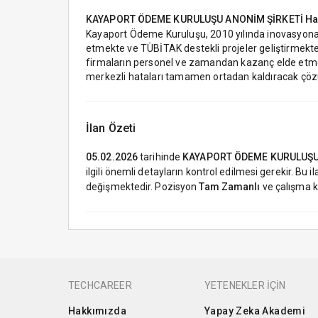
KAYAPORT ÖDEME KURULUŞU ANONİM ŞİRKETİ
Ha
Kayaport Ödeme Kuruluşu, 2010 yılında inovasyona 
etmekte ve TÜBİTAK destekli projeler geliştirmekte
firmaların personel ve zamandan kazanç elde etmele
merkezli hataları tamamen ortadan kaldıracak çöz
İlan Özeti
05.02.2026
tarihinde
KAYAPORT ÖDEME KURULUŞU
ilgili önemli detayların kontrol edilmesi gerekir. Bu i
değişmektedir. Pozisyon
Tam Zamanlı
ve çalışma
TECHCAREER
YETENEKLER İÇİN
Hakkımızda
Yapay Zeka Akademi