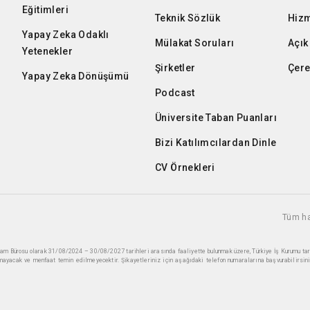
Eğitimleri
Teknik Sözlük
Hizm
Yapay Zeka Odaklı
Mülakat Soruları
Açık
Yetenekler
Şirketler
Çere
Yapay Zeka Dönüşümü
Podcast
Üniversite Taban Puanları
Bizi Katılımcılardan Dinle
CV Örnekleri
Tüm ha
ihdam Bürosu olarak 31/08/2024 – 30/08/2027 tarihleri arasında faaliyette bulunmak üzere, Türkiye İş Kurumu ta
mayacak ve menfaat temin edilmeyecektir. Şikayetleriniz için aşağıdaki telefon numaralarına başvurabilirsini