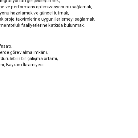
ntegrasyonları gerçekleştirmek,
irme ve performans optimizasyonunu sağlamak,
asyonu hazırlamak ve güncel tutmak,
arak proje takvimlerine uygun ilerlemeyi sağlamak,
ve mentorluk faaliyetlerine katkıda bulunmak.
ırsatı,
elerde görev alma imkânı,
dürülebilir bir çalışma ortamı,
mı, Bayram İkramiyesi.