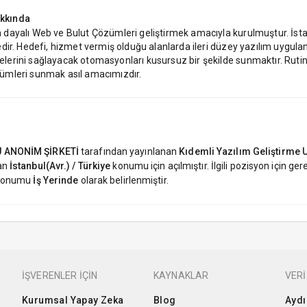
kkında
dayalı Web ve Bulut Çözümleri geliştirmek amacıyla kurulmuştur. İst
dir. Hedefi, hizmet vermiş olduğu alanlarda ileri düzey yazılım uygula
rini sağlayacak otomasyonları kusursuz bir şekilde sunmaktır. Rutin o
ümleri sunmak asıl amacımızdır.
 ANONİM ŞİRKETİ
tarafından yayınlanan
Kıdemli Yazılım Geliştirme
lan
İstanbul(Avr.) / Türkiye
konumu için açılmıştır. İlgili pozisyon için g
 konumu
İş Yerinde
olarak belirlenmiştir.
İŞVERENLER İÇİN
KAYNAKLAR
VERİ
Kurumsal Yapay Zeka
Blog
Aydı