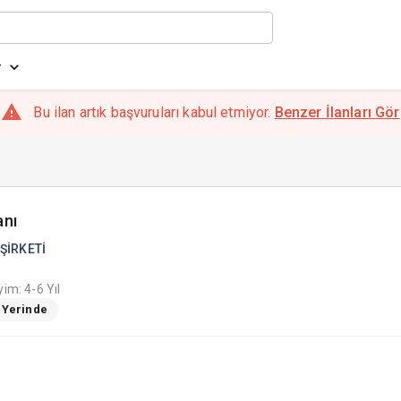
r
Bu ilan artık başvuruları kabul etmiyor.
Benzer İlanları Gör
anı
ŞİRKETİ
im: 4-6 Yıl
ş Yerinde