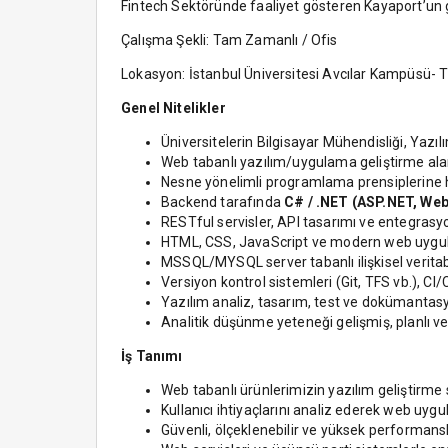
Fintech Sektöründe faaliyet gösteren Kayaport’un g
Çalışma Şekli: Tam Zamanlı / Ofis
Lokasyon: İstanbul Üniversitesi Avcılar Kampüsü-
Genel Nitelikler
Üniversitelerin Bilgisayar Mühendisliği, Yazı
Web tabanlı yazılım/uygulama geliştirme al
Nesne yönelimli programlama prensiplerine 
Backend tarafında
C# / .NET (ASP.NET, Web
RESTful servisler, API tasarımı ve entegrasyo
HTML, CSS, JavaScript ve modern web uygula
MSSQL/MYSQL server tabanlı ilişkisel verita
Versiyon kontrol sistemleri (Git, TFS vb.), CI
Yazılım analiz, tasarım, test ve dokümantas
Analitik düşünme yeteneği gelişmiş, planlı ve
İş Tanımı
Web tabanlı ürünlerimizin yazılım geliştirme 
Kullanıcı ihtiyaçlarını analiz ederek web uy
Güvenli, ölçeklenebilir ve yüksek performans