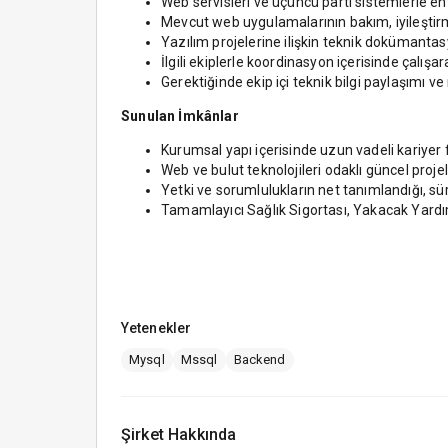
Web servisleri ve üçüncü parti sistemlerle e
Mevcut web uygulamalarının bakım, iyileşt
Yazılım projelerine ilişkin teknik dokümant
İlgili ekiplerle koordinasyon içerisinde çalış
Gerektiğinde ekip içi teknik bilgi paylaşımı 
Sunulan İmkânlar
Kurumsal yapı içerisinde uzun vadeli kariyer f
Web ve bulut teknolojileri odaklı güncel proj
Yetki ve sorumlulukların net tanımlandığı, sür
Tamamlayıcı Sağlık Sigortası, Yakacak Yardı
Yetenekler
Mysql
Mssql
Backend
Şirket Hakkında