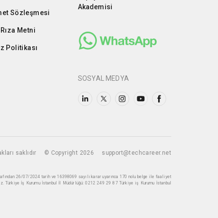
Akademisi
et Sözleşmesi
 Rıza Metni
z Politikası
SOSYAL MEDYA
kları saklıdır
© Copyright 2026
support@techcareer.net
rafından 26/07/2024 tarih ve 16398069 sayılı karar uyarınca 170 nolu belge ile faaliyet
z. Türkiye İş Kurumu İstanbul İl Müdürlüğü: 0212 249 29 87 Türkiye iş Kurumu İstanbul