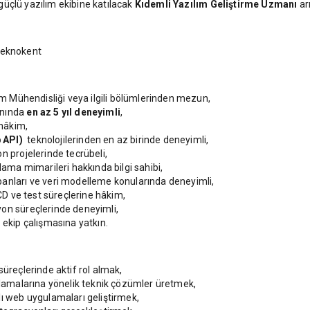
üçlü yazılım ekibine katılacak
Kıdemli Yazılım Geliştirme Uzmanı
ar
 Teknokent
lım Mühendisliği veya ilgili bölümlerinden mezun,
anında
en az 5 yıl deneyimli
,
hâkim,
 API)
teknolojilerinden en az birinde deneyimli,
n projelerinde tecrübeli,
ma mimarileri hakkında bilgi sahibi,
banları ve veri modelleme konularında deneyimli,
/CD ve test süreçlerine hâkim,
yon süreçlerinde deneyimli,
 ekip çalışmasına yatkın.
süreçlerinde aktif rol almak,
gulamalarına yönelik teknik çözümler üretmek,
lı web uygulamaları geliştirmek,