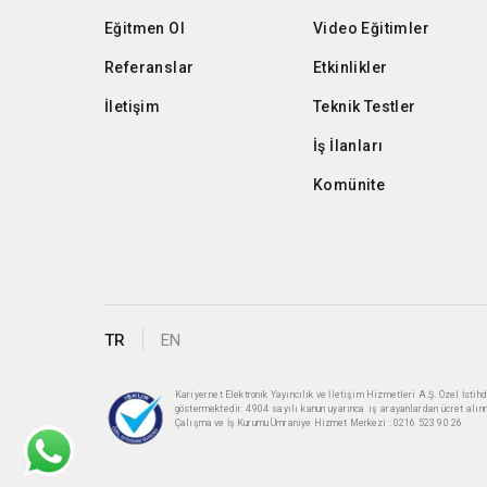
Eğitmen Ol
Video Eğitimler
Referanslar
Etkinlikler
İletişim
Teknik Testler
İş İlanları
Komünite
TR
EN
Kariyer.net Elektronik Yayıncılık ve İletişim Hizmetleri A.Ş. Özel İst
göstermektedir. 4904 sayılı kanun uyarınca iş arayanlardan ücret alın
Çalışma ve İş Kurumu Ümraniye Hizmet Merkezi : 0216 523 90 26