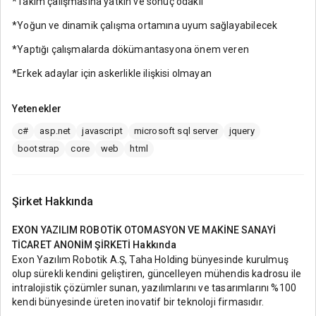
*Takım çalışmasına yatkın ve sonuç odaklı
*Yoğun ve dinamik çalışma ortamına uyum sağlayabilecek
*Yaptığı çalışmalarda dökümantasyona önem veren
*Erkek adaylar için askerlikle ilişkisi olmayan
Yetenekler
c#
asp.net
javascript
microsoft sql server
jquery
bootstrap
core
web
html
Şirket Hakkında
EXON YAZILIM ROBOTİK OTOMASYON VE MAKİNE SANAYİ
TİCARET ANONİM ŞİRKETİ
Hakkında
Exon Yazılım Robotik A.Ş, Taha Holding bünyesinde kurulmuş
olup sürekli kendini geliştiren, güncelleyen mühendis kadrosu ile
intralojistik çözümler sunan, yazılımlarını ve tasarımlarını %100
kendi bünyesinde üreten inovatif bir teknoloji firmasıdır.