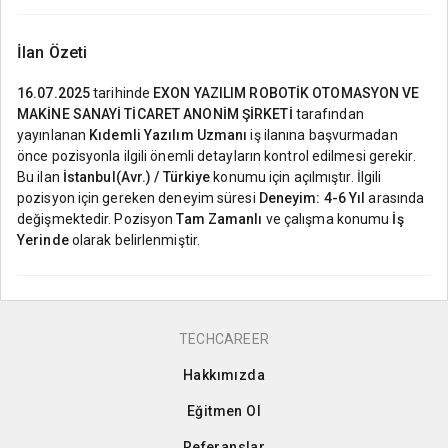
İlan Özeti
16.07.2025
tarihinde
EXON YAZILIM ROBOTİK OTOMASYON VE
MAKİNE SANAYİ TİCARET ANONİM ŞİRKETİ
tarafından
yayınlanan
Kıdemli Yazılım Uzmanı
iş ilanına başvurmadan
önce pozisyonla ilgili önemli detayların kontrol edilmesi gerekir.
Bu ilan
İstanbul(Avr.) / Türkiye
konumu için açılmıştır. İlgili
pozisyon için gereken deneyim süresi
Deneyim: 4-6 Yıl
arasında
değişmektedir. Pozisyon
Tam Zamanlı
ve çalışma konumu
İş
Yerinde
olarak belirlenmiştir.
TECHCAREER
Hakkımızda
Eğitmen Ol
Referanslar