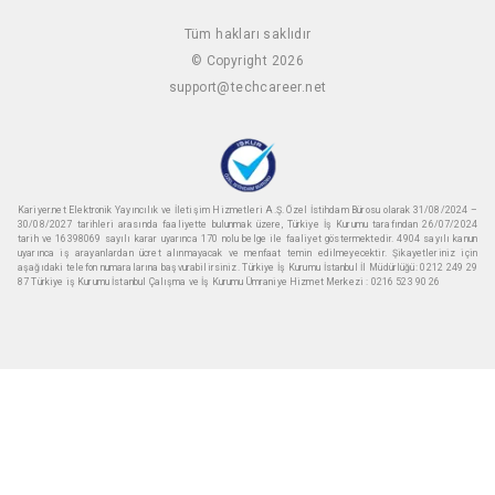
Tüm hakları saklıdır
© Copyright 2026
support@techcareer.net
Kariyer.net Elektronik Yayıncılık ve İletişim Hizmetleri A.Ş. Özel İstihdam Bürosu olarak 31/08/2024 –
30/08/2027 tarihleri arasında faaliyette bulunmak üzere, Türkiye İş Kurumu tarafından 26/07/2024
tarih ve 16398069 sayılı karar uyarınca 170 nolu belge ile faaliyet göstermektedir. 4904 sayılı kanun
uyarınca iş arayanlardan ücret alınmayacak ve menfaat temin edilmeyecektir. Şikayetleriniz için
aşağıdaki telefon numaralarına başvurabilirsiniz. Türkiye İş Kurumu İstanbul İl Müdürlüğü: 0212 249 29
87 Türkiye iş Kurumu İstanbul Çalışma ve İş Kurumu Ümraniye Hizmet Merkezi : 0216 523 90 26