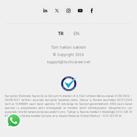
TR
EN
Tüm hakları saklıdır
© Copyright 2026
support@techcareer.net
Kariyer.net Elektronik Yayıncılık ve İletişim Hizmetleri A.Ş. Özel İstihdam Bürosu olarak 31/08/2024 –
30/08/2027 tarihleri arasında faaliyette bulunmak üzere, Türkiye İş Kurumu tarafından 26/07/2024
tarih ve 16398069 sayılı karar uyarınca 170 nolu belge ile faaliyet göstermektedir. 4904 sayılı kanun
uyarınca iş arayanlardan ücret alınmayacak ve menfaat temin edilmeyecektir. Şikayetleriniz için
aşağıdaki telefon numaralarına başvurabilirsiniz. Türkiye İş Kurumu İstanbul İl Müdürlüğü: 0212 249 29
87 Türkiye iş Kurumu İstanbul Çalışma ve İş Kurumu Ümraniye Hizmet Merkezi : 0216 523 90 26