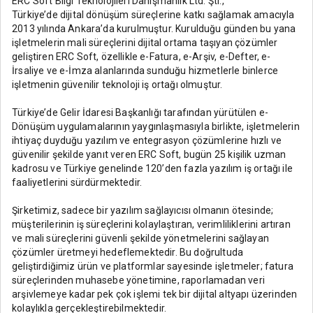
ERC Soft Bilgi Teknolojileri Danışmanlık Ltd. Şti.,
Türkiye’de dijital dönüşüm süreçlerine katkı sağlamak amacıyla
2013 yılında Ankara’da kurulmuştur. Kurulduğu günden bu yana
işletmelerin mali süreçlerini dijital ortama taşıyan çözümler
geliştiren ERC Soft, özellikle e-Fatura, e-Arşiv, e-Defter, e-
İrsaliye ve e-İmza alanlarında sunduğu hizmetlerle binlerce
işletmenin güvenilir teknoloji iş ortağı olmuştur.
Türkiye’de Gelir İdaresi Başkanlığı tarafından yürütülen e-
Dönüşüm uygulamalarının yaygınlaşmasıyla birlikte, işletmelerin
ihtiyaç duyduğu yazılım ve entegrasyon çözümlerine hızlı ve
güvenilir şekilde yanıt veren ERC Soft, bugün 25 kişilik uzman
kadrosu ve Türkiye genelinde 120’den fazla yazılım iş ortağı ile
faaliyetlerini sürdürmektedir.
Şirketimiz, sadece bir yazılım sağlayıcısı olmanın ötesinde;
müşterilerinin iş süreçlerini kolaylaştıran, verimliliklerini artıran
ve mali süreçlerini güvenli şekilde yönetmelerini sağlayan
çözümler üretmeyi hedeflemektedir. Bu doğrultuda
geliştirdiğimiz ürün ve platformlar sayesinde işletmeler; fatura
süreçlerinden muhasebe yönetimine, raporlamadan veri
arşivlemeye kadar pek çok işlemi tek bir dijital altyapı üzerinden
kolaylıkla gerçekleştirebilmektedir.