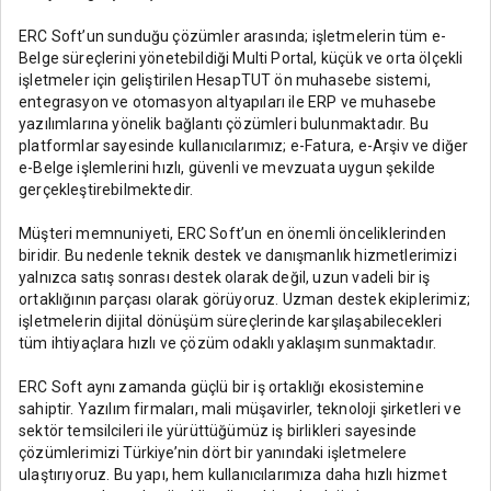
ERC Soft’un sunduğu çözümler arasında; işletmelerin tüm e-
Belge süreçlerini yönetebildiği Multi Portal, küçük ve orta ölçekli
işletmeler için geliştirilen HesapTUT ön muhasebe sistemi,
entegrasyon ve otomasyon altyapıları ile ERP ve muhasebe
yazılımlarına yönelik bağlantı çözümleri bulunmaktadır. Bu
platformlar sayesinde kullanıcılarımız; e-Fatura, e-Arşiv ve diğer
e-Belge işlemlerini hızlı, güvenli ve mevzuata uygun şekilde
gerçekleştirebilmektedir.
Müşteri memnuniyeti, ERC Soft’un en önemli önceliklerinden
biridir. Bu nedenle teknik destek ve danışmanlık hizmetlerimizi
yalnızca satış sonrası destek olarak değil, uzun vadeli bir iş
ortaklığının parçası olarak görüyoruz. Uzman destek ekiplerimiz;
işletmelerin dijital dönüşüm süreçlerinde karşılaşabilecekleri
tüm ihtiyaçlara hızlı ve çözüm odaklı yaklaşım sunmaktadır.
ERC Soft aynı zamanda güçlü bir iş ortaklığı ekosistemine
sahiptir. Yazılım firmaları, mali müşavirler, teknoloji şirketleri ve
sektör temsilcileri ile yürüttüğümüz iş birlikleri sayesinde
çözümlerimizi Türkiye’nin dört bir yanındaki işletmelere
ulaştırıyoruz. Bu yapı, hem kullanıcılarımıza daha hızlı hizmet