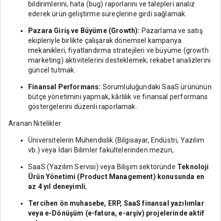
bildirimlerini, hata (bug) raporlarını ve talepleri analiz
ederek ürün geliştirme süreçlerine girdi sağlamak.
Pazara Giriş ve Büyüme (Growth):
Pazarlama ve satış
ekipleriyle birlikte çalışarak dönemsel kampanya
mekanikleri, fiyatlandırma stratejileri ve büyüme (growth
marketing) aktivitelerini desteklemek; rekabet analizlerini
güncel tutmak.
Finansal Performans:
Sorumluluğundaki SaaS ürününün
bütçe yönetimini yapmak, kârlılık ve finansal performans
göstergelerini düzenli raporlamak.
Aranan Nitelikler
Üniversitelerin Mühendislik (Bilgisayar, Endüstri, Yazılım
vb.) veya İdari Bilimler fakültelerinden mezun,
SaaS (Yazılım Servisi) veya Bilişim sektöründe
Teknoloji
Ürün Yönetimi (Product Management) konusunda en
az 4 yıl deneyimli
,
Tercihen ön muhasebe, ERP, SaaS finansal yazılımlar
veya e-Dönüşüm (e-fatura, e-arşiv) projelerinde aktif