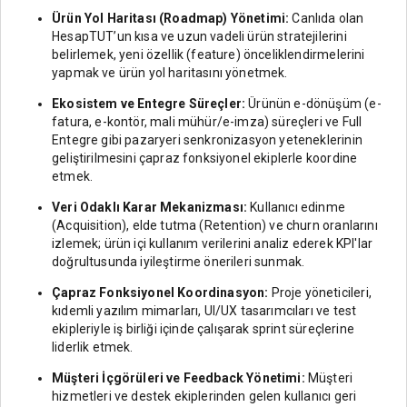
Ürün Yol Haritası (Roadmap) Yönetimi:
Canlıda olan
HesapTUT’un kısa ve uzun vadeli ürün stratejilerini
belirlemek, yeni özellik (feature) önceliklendirmelerini
yapmak ve ürün yol haritasını yönetmek.
Ekosistem ve Entegre Süreçler:
Ürünün e-dönüşüm (e-
fatura, e-kontör, mali mühür/e-imza) süreçleri ve Full
Entegre gibi pazaryeri senkronizasyon yeteneklerinin
geliştirilmesini çapraz fonksiyonel ekiplerle koordine
etmek.
Veri Odaklı Karar Mekanizması:
Kullanıcı edinme
(Acquisition), elde tutma (Retention) ve churn oranlarını
izlemek; ürün içi kullanım verilerini analiz ederek KPI'lar
doğrultusunda iyileştirme önerileri sunmak.
Çapraz Fonksiyonel Koordinasyon:
Proje yöneticileri,
kıdemli yazılım mimarları, UI/UX tasarımcıları ve test
ekipleriyle iş birliği içinde çalışarak sprint süreçlerine
liderlik etmek.
Müşteri İçgörüleri ve Feedback Yönetimi:
Müşteri
hizmetleri ve destek ekiplerinden gelen kullanıcı geri