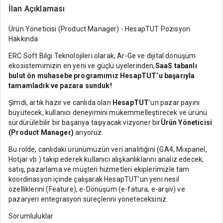
İlan Açıklaması
Ürün Yöneticisi (Product Manager) - HesapTUT Pozisyon
Hakkında
ERC Soft Bilgi Teknolojileri olarak, Ar-Ge ve dijital dönüşüm
ekosistemimizin en yeni ve güçlü üyelerinden,
SaaS tabanlı
bulut ön muhasebe programımız HesapTUT’u başarıyla
tamamladık ve pazara sunduk!
Şimdi, artık hazır ve canlıda olan
HesapTUT
’un pazar payını
büyütecek, kullanıcı deneyimini mükemmelleştirecek ve ürünü
sürdürülebilir bir başarıya taşıyacak vizyoner bir
Ürün Yöneticisi
(Product Manager)
arıyoruz.
Bu rolde, canlıdaki ürünümüzün veri analitiğini (GA4, Mixpanel,
Hotjar vb.) takip ederek kullanıcı alışkanlıklarını analiz edecek;
satış, pazarlama ve müşteri hizmetleri ekiplerimizle tam
koordinasyon içinde çalışarak HesapTUT'un yeni nesil
özelliklerini (Feature), e-Dönüşüm (e-fatura, e-arşiv) ve
pazaryeri entegrasyon süreçlerini yöneteceksiniz.
Sorumluluklar