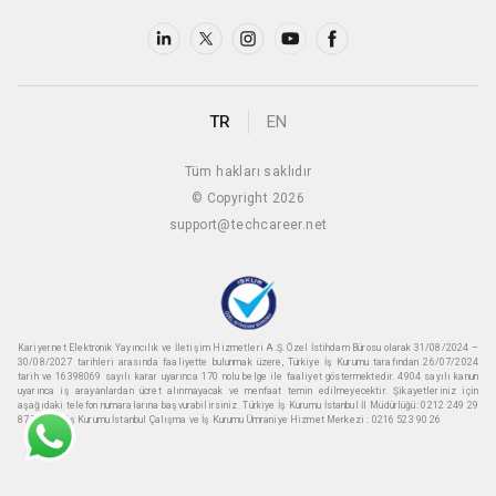
TR
EN
Tüm hakları saklıdır
© Copyright 2026
support@techcareer.net
Kariyer.net Elektronik Yayıncılık ve İletişim Hizmetleri A.Ş. Özel İstihdam Bürosu olarak 31/08/2024 –
30/08/2027 tarihleri arasında faaliyette bulunmak üzere, Türkiye İş Kurumu tarafından 26/07/2024
tarih ve 16398069 sayılı karar uyarınca 170 nolu belge ile faaliyet göstermektedir. 4904 sayılı kanun
uyarınca iş arayanlardan ücret alınmayacak ve menfaat temin edilmeyecektir. Şikayetleriniz için
aşağıdaki telefon numaralarına başvurabilirsiniz. Türkiye İş Kurumu İstanbul İl Müdürlüğü: 0212 249 29
87 Türkiye iş Kurumu İstanbul Çalışma ve İş Kurumu Ümraniye Hizmet Merkezi : 0216 523 90 26