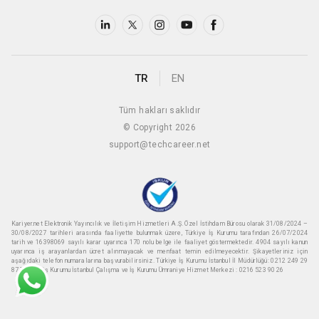
TR
EN
Tüm hakları saklıdır
© Copyright 2026
support@techcareer.net
Kariyer.net Elektronik Yayıncılık ve İletişim Hizmetleri A.Ş. Özel İstihdam Bürosu olarak 31/08/2024 –
30/08/2027 tarihleri arasında faaliyette bulunmak üzere, Türkiye İş Kurumu tarafından 26/07/2024
tarih ve 16398069 sayılı karar uyarınca 170 nolu belge ile faaliyet göstermektedir. 4904 sayılı kanun
uyarınca iş arayanlardan ücret alınmayacak ve menfaat temin edilmeyecektir. Şikayetleriniz için
aşağıdaki telefon numaralarına başvurabilirsiniz. Türkiye İş Kurumu İstanbul İl Müdürlüğü: 0212 249 29
87 Türkiye iş Kurumu İstanbul Çalışma ve İş Kurumu Ümraniye Hizmet Merkezi : 0216 523 90 26