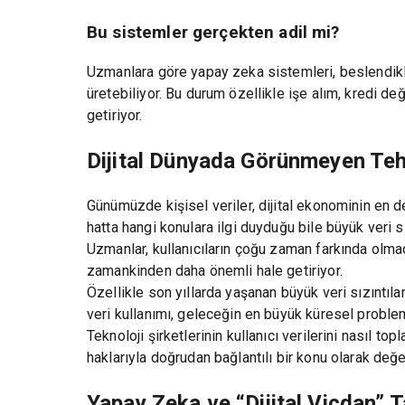
Bu sistemler gerçekten adil mi?
Uzmanlara göre yapay zeka sistemleri, beslendikleri
üretebiliyor. Bu durum özellikle işe alım, kredi değ
getiriyor.
Dijital Dünyada Görünmeyen Tehl
Günümüzde kişisel veriler, dijital ekonominin en değ
hatta hangi konulara ilgi duyduğu bile büyük veri si
Uzmanlar, kullanıcıların çoğu zaman farkında olmada
zamankinden daha önemli hale getiriyor.
Özellikle son yıllarda yaşanan büyük veri sızıntıları
veri kullanımı, geleceğin en büyük küresel probleml
Teknoloji şirketlerinin kullanıcı verilerini nasıl t
haklarıyla doğrudan bağlantılı bir konu olarak değer
Yapay Zeka ve “Dijital Vicdan” 