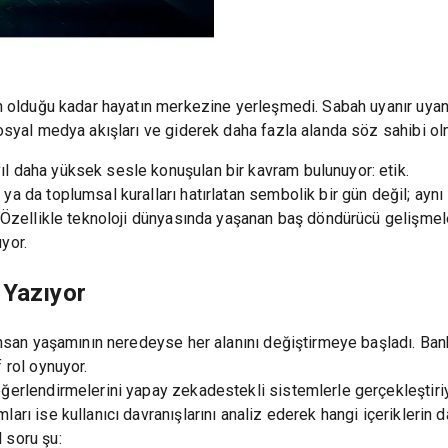
gün olduğu kadar hayatın merkezine yerleşmedi. Sabah uyanır uya
 sosyal medya akışları ve giderek daha fazla alanda söz sahibi 
l daha yüksek sesle konuşulan bir kavram bulunuyor: etik.
a da toplumsal kuralları hatırlatan sembolik bir gün değil; aynı 
. Özellikle teknoloji dünyasında yaşanan baş döndürücü gelişmeler
yor.
 Yazıyor
 insan yaşamının neredeyse her alanını değiştirmeye başladı. Ban
 rol oynuyor.
eğerlendirmelerini yapay zekadestekli sistemlerle gerçekleştiriy
arı ise kullanıcı davranışlarını analiz ederek hangi içeriklerin d
 soru şu: