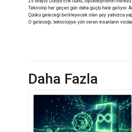
25 Mayıs Dünya Etik Günü, dijitalleşmenin merkezi
Teknoloji her geçen gün daha güçlü hale geliyor. A
Çünkü geleceği belirleyecek olan şey yalnızca yap
O geleceği, teknolojiye yön veren insanların vicda
Daha Fazla