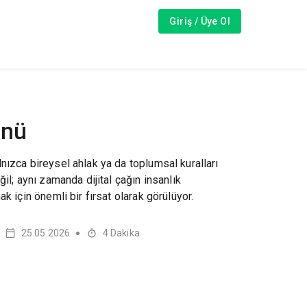
Giriş / Üye Ol
ünü
nızca bireysel ahlak ya da toplumsal kuralları
ğil; aynı zamanda dijital çağın insanlık
k için önemli bir fırsat olarak görülüyor.
25.05.2026
4
Dakika
●