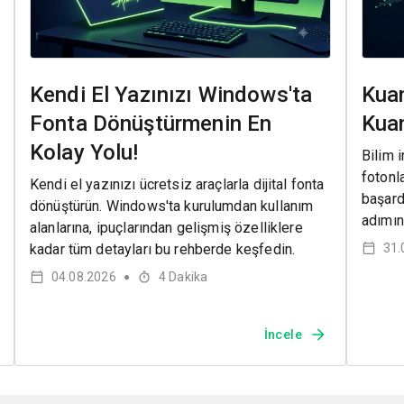
Kendi El Yazınızı Windows'ta
Kuan
Fonta Dönüştürmenin En
Kuan
Kolay Yolu!
Bilim i
fotonl
Kendi el yazınızı ücretsiz araçlarla dijital fonta
başard
dönüştürün. Windows'ta kurulumdan kullanım
adımın
alanlarına, ipuçlarından gelişmiş özelliklere
kadar tüm detayları bu rehberde keşfedin.
31.
04.08.2026
4
Dakika
●
İncele