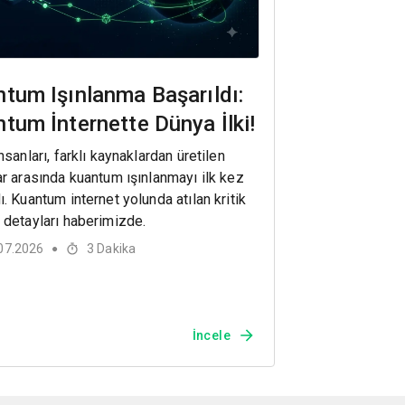
tum Işınlanma Başarıldı:
tum İnternette Dünya İlki!
nsanları, farklı kaynaklardan üretilen
ar arasında kuantum ışınlanmayı ilk kez
ı. Kuantum internet yolunda atılan kritik
 detayları haberimizde.
07.2026
3
Dakika
●
İncele