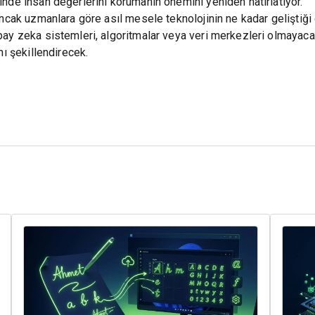
nde insan değerlerini korumanın önemini yeniden hatırlatıyor.
ncak uzmanlara göre asıl mesele teknolojinin ne kadar geliştiği d
ay zeka sistemleri, algoritmalar veya veri merkezleri olmayaca
nı şekillendirecek.