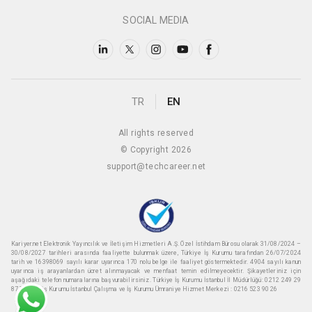
SOCIAL MEDIA
TR
EN
All rights reserved
© Copyright 2026
support@techcareer.net
Kariyer.net Elektronik Yayıncılık ve İletişim Hizmetleri A.Ş. Özel İstihdam Bürosu olarak 31/08/2024 –
30/08/2027 tarihleri arasında faaliyette bulunmak üzere, Türkiye İş Kurumu tarafından 26/07/2024
tarih ve 16398069 sayılı karar uyarınca 170 nolu belge ile faaliyet göstermektedir. 4904 sayılı kanun
uyarınca iş arayanlardan ücret alınmayacak ve menfaat temin edilmeyecektir. Şikayetleriniz için
aşağıdaki telefon numaralarına başvurabilirsiniz. Türkiye İş Kurumu İstanbul İl Müdürlüğü: 0212 249 29
87 Türkiye iş Kurumu İstanbul Çalışma ve İş Kurumu Ümraniye Hizmet Merkezi : 0216 523 90 26