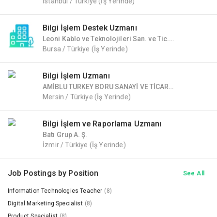
İstanbul / Türkiye
(İş Yerinde)
Bilgi İşlem Destek Uzmanı
Leoni Kablo ve Teknolojileri San. ve Tic.
Ltd. Şti
Bursa / Türkiye
(İş Yerinde)
Bilgi İşlem Uzmanı
AMİBLU TURKEY BORU SANAYİ VE TİCARET
A.Ş.
Mersin / Türkiye
(İş Yerinde)
Bilgi İşlem ve Raporlama Uzmanı
Batı Grup A. Ş.
İzmir / Türkiye
(İş Yerinde)
Job Postings by Position
See All
Information Technologies Teacher
(8)
Digital Marketing Specialist
(8)
Product Specialist
(8)