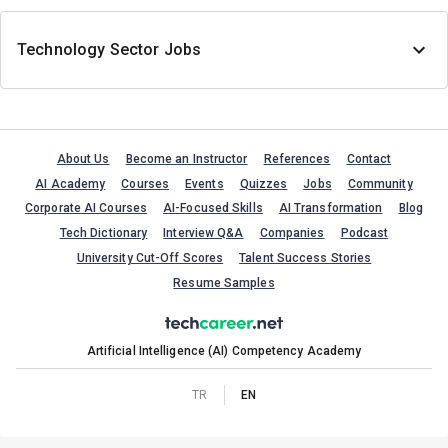
Technology Sector Jobs
About Us
Become an Instructor
References
Contact
AI Academy
Courses
Events
Quizzes
Jobs
Community
Corporate AI Courses
AI-Focused Skills
AI Transformation
Blog
Tech Dictionary
Interview Q&A
Companies
Podcast
University Cut-Off Scores
Talent Success Stories
Resume Samples
Artificial Intelligence (AI) Competency Academy
TR
EN