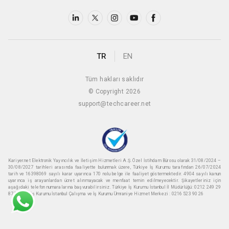
TR
EN
Tüm hakları saklıdır
© Copyright 2026
support@techcareer.net
Kariyer.net Elektronik Yayıncılık ve İletişim Hizmetleri A.Ş. Özel İstihdam Bürosu olarak 31/08/2024 –
30/08/2027 tarihleri arasında faaliyette bulunmak üzere, Türkiye İş Kurumu tarafından 26/07/2024
tarih ve 16398069 sayılı karar uyarınca 170 nolu belge ile faaliyet göstermektedir. 4904 sayılı kanun
uyarınca iş arayanlardan ücret alınmayacak ve menfaat temin edilmeyecektir. Şikayetleriniz için
aşağıdaki telefon numaralarına başvurabilirsiniz. Türkiye İş Kurumu İstanbul İl Müdürlüğü: 0212 249 29
87 Türkiye iş Kurumu İstanbul Çalışma ve İş Kurumu Ümraniye Hizmet Merkezi : 0216 523 90 26