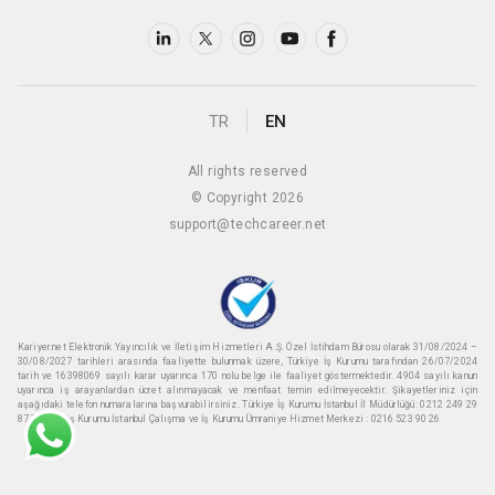
TR
EN
All rights reserved
© Copyright 2026
support@techcareer.net
Kariyer.net Elektronik Yayıncılık ve İletişim Hizmetleri A.Ş. Özel İstihdam Bürosu olarak 31/08/2024 –
30/08/2027 tarihleri arasında faaliyette bulunmak üzere, Türkiye İş Kurumu tarafından 26/07/2024
tarih ve 16398069 sayılı karar uyarınca 170 nolu belge ile faaliyet göstermektedir. 4904 sayılı kanun
uyarınca iş arayanlardan ücret alınmayacak ve menfaat temin edilmeyecektir. Şikayetleriniz için
aşağıdaki telefon numaralarına başvurabilirsiniz. Türkiye İş Kurumu İstanbul İl Müdürlüğü: 0212 249 29
87 Türkiye iş Kurumu İstanbul Çalışma ve İş Kurumu Ümraniye Hizmet Merkezi : 0216 523 90 26